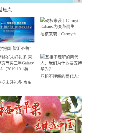
广告
觉焦点
硬核来袭丨Carmyth
Exhaust为变革而生
学报国·智汇齐鲁”-
归创新创业峰会在青
召开
互相不理解的两代人：
终岁末好礼多 京东
我们为什么要支持华
节买三星Galaxy
为？
 A（2019 10.1英
）