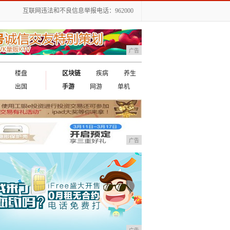
互联网违法和不良信息举报电话：962000
广告
楼盘
区块链
疾病
养生
出国
手游
网游
单机
广告