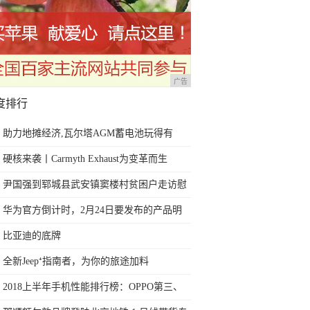
广告
度排行
助力地摊经济,瓦尔塔AGM蓄电池玩得有
“声”有“色”!
硬核来袭丨Carmyth Exhaust为变革而生
尹国强到郓城县武安镇窦楼村贫困户走访慰
问
华为官方倒计时，2月24日要发布的产品明
朗了，花粉期待的都来了
比亚迪的底牌
全新Jeep⁺指南者，为你的旅途加料
2018上半年手机性能排行榜：OPPO第三、