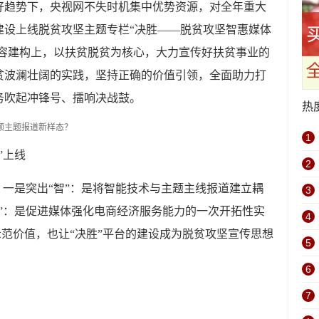
好趋势下，央视网不失时机集中优势资源，对全年重大
建设上线脱贫攻坚主题专栏“决胜——脱贫攻坚智惠媒体
内容建构上，以扶贫脱贫为核心，大力宣传好扶贫事业的
贫波澜壮阔的实践，坚持正确的价值引领，全面助力打
务吹起冲锋号、擂响决战鼓。
热
1
”上线
2
。一是突出“智”：是将智能技术与主题主线报道建立耦
3
”：是促进媒体强化电商经济服务能力的一次开拓性实
4
示范价值，也让“决胜”平台的建设成为脱贫攻坚宣传思想
5
6
7