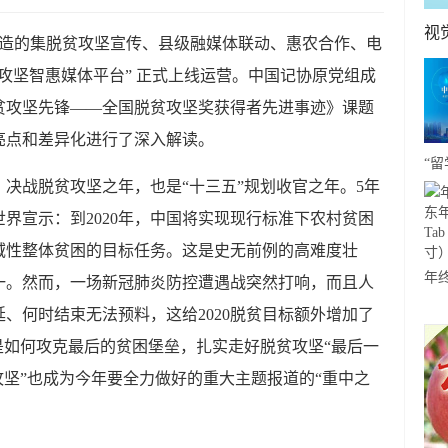
视
打造的集脱贫攻坚宣传、县级融媒体联动、惠农合作、电
攻坚智惠媒体平台” 正式上线运营。中国记协原党组成
贫攻坚先锋——全国脱贫攻坚奖获得者先进事迹》课题
亮点和差异化进行了深入解读。
“留
、决战脱贫攻坚之年，也是“十三五”规划收官之年。5年
海
界宣示：到2020年，中国将实现现行标准下农村贫困
岛
域性整体贫困的目标任务。这是史无前例的高难度壮
年
一。然而，一场新冠肺炎防控遭遇战突然打响，而且人
年货
、何时结束无法预料，这给2020脱贫目标额外增加了
Tab
是如何攻克最后的贫困堡垒，扎实走好脱贫攻坚“最后一
寸
攻坚”也成为今年要全力做好的重大主题报道的“重中之