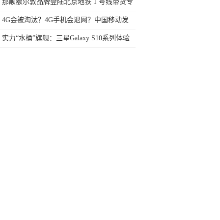
华为第九、第一名当之无愧
那顺额尔敦品牌登陆北京地铁 1 号线带货专
列
4G会被淘汰？4G手机会退网？中国移动发
话了
实力“水桶”旗舰：三星Galaxy S10系列体验