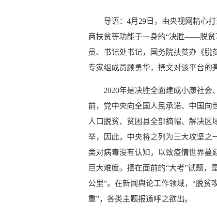
导语：4月29日，由央视网精心
商扶贫等功能于一身的“决胜——脱贫
员、书记处书记，国务院扶贫办《脱
专家组成员顾勇华，撰文对该平台的
2020年是决胜全面建成小康社会
前，党中央向全国人民承诺、中国向世
人口脱贫、贫困县全部摘帽、解决区
举，因此，中央将之列为三大攻坚之
类对病毒没有认知，以致疫情世界蔓延
巨大难度。摆在面前的“大考”试题，
公里”。在新闻舆论工作领域，“脱贫
重”，各类主题报道呼之欲出。