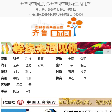
齐鲁都市网_打造齐鲁都市时尚生活门户!
今天是：2026年8月6日 星期四
互联网违法和不良信息举报电话：962000
广告
资讯
财经
科技
教育
娱乐
电商
数码
汽车
证券
理财
宏观
企业
八卦
明星
游戏
护肤
彩妆
时尚
家居
楼盘
商讯
导购
评测
微商
课程
出国
区块链
疾病
养生
手游
网游
单机