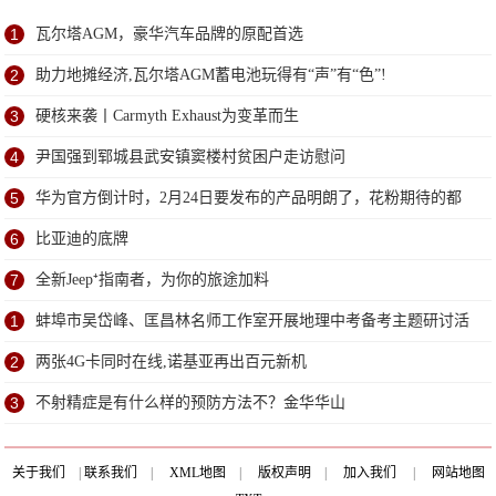
1
瓦尔塔AGM，豪华汽车品牌的原配首选
2
助力地摊经济,瓦尔塔AGM蓄电池玩得有“声”有“色”!
3
硬核来袭丨Carmyth Exhaust为变革而生
4
尹国强到郓城县武安镇窦楼村贫困户走访慰问
5
华为官方倒计时，2月24日要发布的产品明朗了，花粉期待的都
来了
6
比亚迪的底牌
7
全新Jeep⁺指南者，为你的旅途加料
1
蚌埠市吴岱峰、匡昌林名师工作室开展地理中考备考主题研讨活
动
2
两张4G卡同时在线,诺基亚再出百元新机
3
不射精症是有什么样的预防方法不？金华华山
关于我们
|
联系我们
|
XML地图
|
版权声明
|
加入我们
|
网站地图