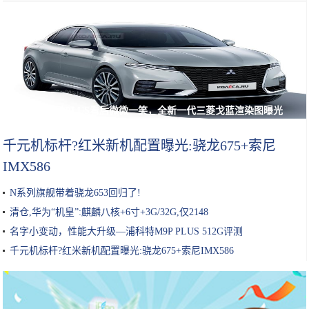
长安逸动PLUS看后微微一笑，全新一代三菱戈蓝渲染图曝光
千元机标杆?红米新机配置曝光:骁龙675+索尼
IMX586
N系列旗舰带着骁龙653回归了!
清仓,华为“机皇”:麒麟八核+6寸+3G/32G,仅2148
名字小变动，性能大升级—浦科特M9P PLUS 512G评测
千元机标杆?红米新机配置曝光:骁龙675+索尼IMX586