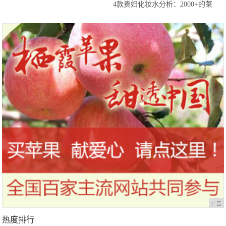
4款贵妇化妆水分析：2000+的莱
珀妮最坑，雅诗兰黛白金性价比高
广告
热度排行