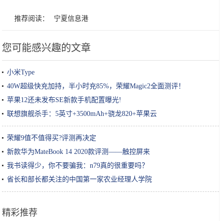
推荐阅读：
宁夏信息港
您可能感兴趣的文章
小米Type
40W超级快充加持，半小时充85%，荣耀Magic2全面测评！
苹果12还未发布SE新款手机配置曝光!
联想旗舰杀手：5英寸+3500mAh+骁龙820+苹果云
荣耀9值不值得买?评测再决定
新款华为MateBook 14 2020款评测——触控屏来
我书读得少，你不要骗我：n79真的很重要吗？
省长和部长都关注的中国第一家农业经理人学院
精彩推荐