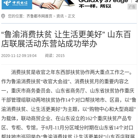
广告
您的位置：
齐鲁都市网首页
>
资讯
> 正文
“鲁渝消费扶贫 让生活更美好” 山东百
店联展活动东营站成功举办
2020-11-12 09:19:04
阅读：2015
消费扶贫是收官之年东西部扶贫协作两大重点工作之一
。
作为鲁渝消费扶贫
“收官大会战”、消费扶贫月的重要内容之
一，重庆市商务委员会、山东省商务厅、山东省扶贫协作重庆
干部管理组联动两地扶贫协作14
个
对
口
帮扶地市、区县，以
“鲁
渝消费扶贫、让生活更美好”为
主题
，以
“购物中心和大型商超”
为载体，联动商贸企业
、
在山东设立
的
162个重庆扶贫产品专
区、专柜、专馆，于8月-11月分区域分时期在山东省14个对口
帮扶地市巡回举办“鲁渝消费扶贫 让生活更美好”山东百店联展