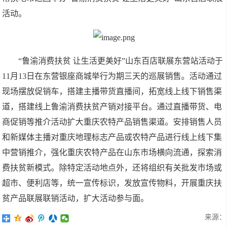
活动
。
“鲁渝消费扶贫 让生活更美好”山东百店联展
东营
站
活动于
11
月
13
日在
东营银座商城
举行
为期三天的
巡展销售
。活动
通过
现场摆放促销车，搭建
主播
带货直播间，拓宽线上线下销售渠
道，
搭建
线上鲁渝消费扶贫产销对接平台
。
通过直播带货、电
商促销等推介活动扩大重庆农特产品销售渠道。安排销售人员
和
新媒体主播
对重庆地理标志产品或农特产品进行线上线下集
中营销推介，强化重庆农特产品在山东市场横向流通，探索消
费扶贫新模式。除特定活动地点外，还将组织有关批发市场或
超市、便利店等，统一宣传标识，发放宣传物料，开展重庆扶
贫产品联展联销活动，扩大活动参与面。
来源：