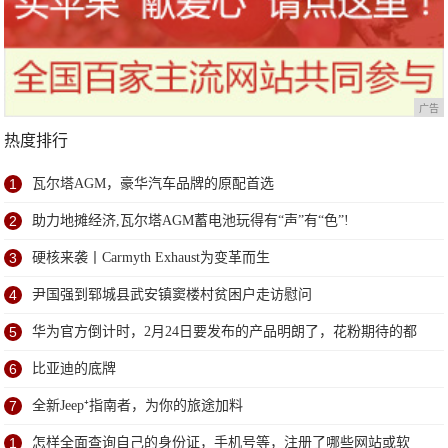
广告
热度排行
1
瓦尔塔AGM，豪华汽车品牌的原配首选
2
助力地摊经济,瓦尔塔AGM蓄电池玩得有“声”有“色”!
3
硬核来袭丨Carmyth Exhaust为变革而生
4
尹国强到郓城县武安镇窦楼村贫困户走访慰问
5
华为官方倒计时，2月24日要发布的产品明朗了，花粉期待的都
来了
6
比亚迪的底牌
7
全新Jeep⁺指南者，为你的旅途加料
1
怎样全面查询自己的身份证，手机号等，注册了哪些网站或软