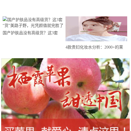
配首选
议,共建“数字山东”
国产护肤品没有高级货？这3套
“货”美路子野，光凭颜值就完胜了
4款贵妇化妆水分析：2000+的莱
珀妮最坑，雅诗兰黛白金性价比高