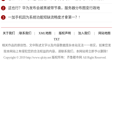
件？!
2
这也行？华为发布会被黑被带节奏，服务器分布图变行政地
图？!
3
一加手机因为系统功能短缺流畅度才拿第一？!
关于我们
|
联系我们
|
XML地图
|
版权声明
|
加入我们
|
网站地图
TXT
相关作品的原创性、文中陈述文字以及内容数据庞杂本站无法一一核实，如果您发
现本网站上有侵犯您的合法权益的内容，请联系我们，本网站将立即予以删除！
Copyright © 2019 http://www.qlcity.net 版权所有：齐鲁都市网 All Right Reserved.