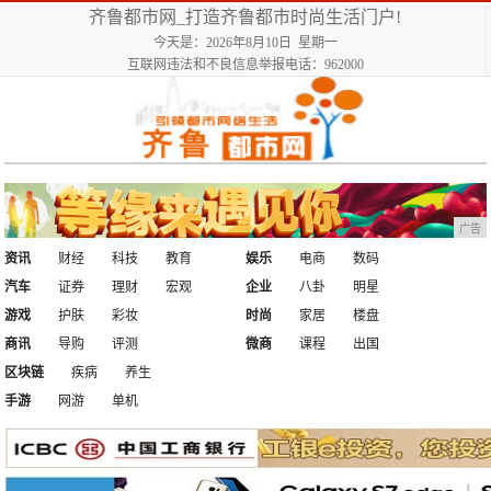
齐鲁都市网_打造齐鲁都市时尚生活门户!
今天是：2026年8月10日 星期一
互联网违法和不良信息举报电话：962000
广告
资讯
财经
科技
教育
娱乐
电商
数码
汽车
证券
理财
宏观
企业
八卦
明星
游戏
护肤
彩妆
时尚
家居
楼盘
商讯
导购
评测
微商
课程
出国
区块链
疾病
养生
手游
网游
单机