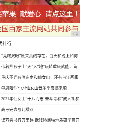
广告
度排行
“亮瞎双眼”原来真的存在，白天和晚上如何
正确护眼？
带着熊孩子上“天”入“地”玩转重庆武隆，首
列熊猫专列即将启程
重庆不光有渝东南和仙女山，还有乌江画廊
以及天生三桥
每周陪你high!仙女山音乐季震撼来袭
2021年仙女山“十八而志·奋斗青春”成人礼参
礼人员火热招募中
高考完去哪儿撒欢
读万卷书行万里路 武隆喀斯特地质研学营开