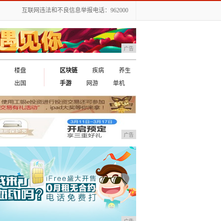
互联网违法和不良信息举报电话：962000
广告
楼盘
区块链
疾病
养生
出国
手游
网游
单机
广告