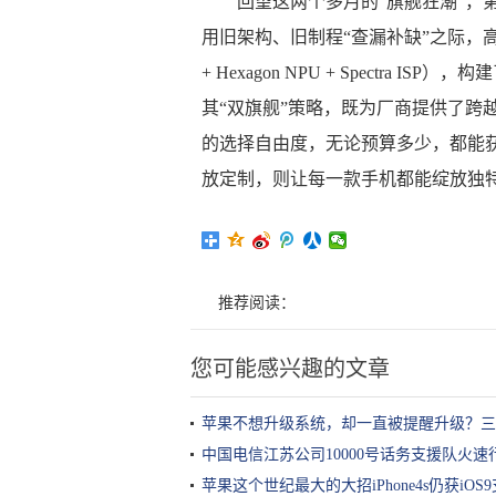
回望这两个多月的“旗舰狂潮”，
用旧架构、旧制程“查漏补缺”之际，高通凭借
+ Hexagon NPU + Spectr
其“双旗舰”策略，既为厂商提供了跨
的选择自由度，无论预算多少，都能获
放定制，则让每一款手机都能绽放独
推荐阅读：
您可能感兴趣的文章
苹果不想升级系统，却一直被提醒升级？三
中国电信江苏公司10000号话务支援队火速
苹果这个世纪最大的大招iPhone4s仍获iOS