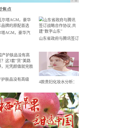
广告
觉焦点
尔塔AGM，豪华汽
山东省政府与腾讯签订
品牌的原配首选
战略合作协议,共建“数
字山东”
产护肤品没有高级
4款贵妇化妆水分析：
这3套“货”美路子
2000+的莱珀妮最坑，
，光凭颜值就完胜了
雅诗兰黛白金性价比高