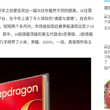
视
在开年之初便呈现出一幅与往年截然不同的图景。以往需
台，在今年上演了令人惊叹的“速度与激情”。自去年9
，短短两个多月内，市场竟如雨后春笋般涌现出至少18
瓦
。其中，16款搭载顶级的第五代骁龙8至尊版，2款搭载
车
几乎网罗了小米、荣耀、iQOO、一加、真我等所有主
国
货？
野