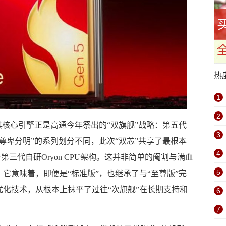
热
1
2
其核心引擎正是高通今年祭出的“双旗舰”战略：第五代
3
“尊卑分明”的系列划分不同，此次“双芯”共享了最根本
4
第三代自研Oryon CPU架构。这并非简单的阉割与满血
5
它意味着，即便是“标准版”，也继承了与“至尊版”完
化技术，从根本上抹平了过往“次旗舰”在长期支持和
6
7