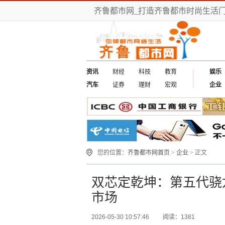
齐鲁都市网_打造齐鲁都市时尚生活门
资讯
财经
科技
教育
娱乐
汽车
证券
理财
宏观
企业
您的位置：
齐鲁都市网首页
>
企业
> 正文
双芯定乾坤：第五代骁龙
市场
2026-05-30 10:57:46
阅读：1381