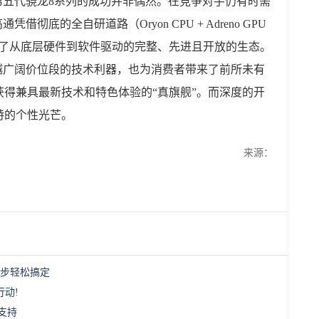
第五代骁龙8系列的成功并非偶然。在竞争对手仍有时需
彻底的全自研道路（Oryon CPU + Adreno GPU
a ISP），构建了从底层硬件到软件驱动的完整、先进且开放的生态。
越广阔价位段的技术利器，也为消费者带来了前所未有
得兼具最新技术和特色体验的“真旗舰”。而深度的开
特的个性光芒。
来源：
步轻松搞定
行动!
9支持