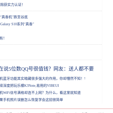
风阻获实力认证！
“真香机”跌至谷底
axy S10系列“真香”
拥有！
在说5位数QQ号很值钱？网友：送人都不要！!
机蓝牙功能其实暗藏很多强大的作用，你却懵然不知！!
续深度把玩乐檬K3Note,易用的VIBEUI
机WiFi信号满格却连不上网？为什么，看这里就知道
果手机照片误删怎么恢复学会这招很简单