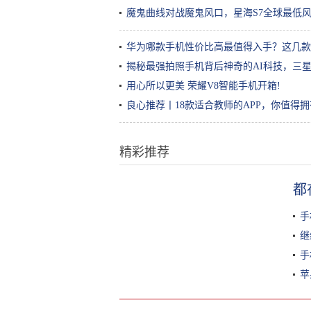
魔鬼曲线对战魔鬼风口，星海S7全球最低
华为哪款手机性价比高最值得入手？这几款
揭秘最强拍照手机背后神奇的AI科技，三星Gal
用心所以更美 荣耀V8智能手机开箱!
良心推荐丨18款适合教师的APP，你值得
精彩推荐
"比作业、比穿着、比成绩"，童真
都
的幼儿园，却成了家长的攀比现场
手
继
手
苹