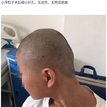
小萍粒子术后细小针孔，无创伤，无明显疤痕