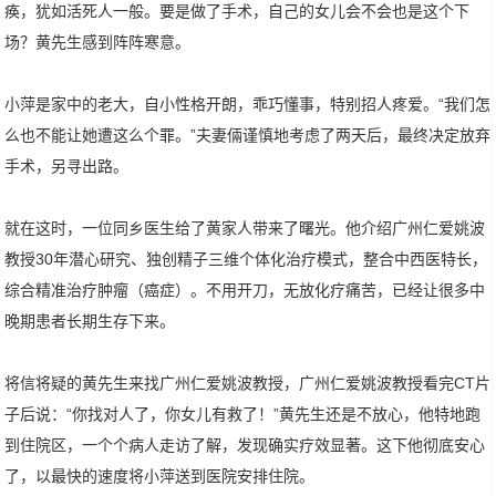
痪，犹如活死人一般。要是做了手术，自己的女儿会不会也是这个下
场？黄先生感到阵阵寒意。
小萍是家中的老大，自小性格开朗，乖巧懂事，特别招人疼爱。“我们怎
么也不能让她遭这么个罪。”夫妻倆谨慎地考虑了两天后，最终决定放弃
手术，另寻出路。
就在这时，一位同乡医生给了黄家人带来了曙光。他介绍广州仁爱姚波
教授30年潜心研究、独创精子三维个体化治疗模式，整合中西医特长，
综合精准治疗肿瘤（癌症）。不用开刀，无放化疗痛苦，已经让很多中
晚期患者长期生存下来。
将信将疑的黄先生来找广州仁爱姚波教授，广州仁爱姚波教授看完CT片
子后说：“你找对人了，你女儿有救了！”黄先生还是不放心，他特地跑
到住院区，一个个病人走访了解，发现确实疗效显著。这下他彻底安心
了，以最快的速度将小萍送到医院安排住院。