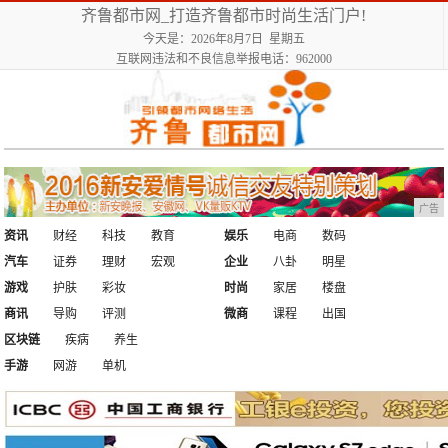
齐鲁都市网_打造齐鲁都市时尚生活门户!
今天是：2026年8月7日 星期五
互联网违法和不良信息举报电话：962000
广告
资讯
财经
科技
教育
娱乐
电商
数码
汽车
证券
理财
宏观
企业
八卦
明星
游戏
护肤
彩妆
时尚
家居
楼盘
商讯
导购
评测
微商
课程
出国
区块链
疾病
养生
手游
网游
单机