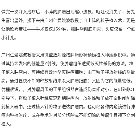
做完一次介入治疗后，小萍的肿瘤出现缩小迹象，呕吐也消失了，黄先
生喜出望外。接下来由广州仁爱姚波教授亲自上阵的粒子植入术，更是
让他欣喜若狂——手术仅仅15分钟，脑肿瘤彻底消灭，头皮仅留一个细
小针孔。
广州仁爱姚波教授采用微型放射源按肿瘤形状精确植入肿瘤组织中。通
过其持续发出的低能量Y射线，使肿瘤组织遭受毁灭性杀伤的方法，粒
子植入肿瘤内，可持续有效地杀灭肿瘤细胞；由于粒子释放射线的剂量
高，通过昼夜不断的释放射线来杀灭肿瘤细胞；又因为它的能量较低，
射程很短，，对肿瘤周围的正常组织器官造成伤害相对小，在B超或CT
引导下，将粒子植入针经皮穿刺到肿瘤内，放射性粒子放在全封闭防辐
射植入器中，通过植入针将粒子送达肿瘤内。也可经各种内窥镜进行肿
瘤内种植治疗，或在手术时对部分切除或不能切除的肿瘤作直视下穿刺
植入。