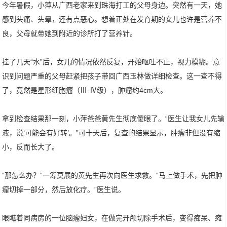
今年暑假，小萍从广西老家来到珠海打工的父母身边。突然有一天，她
感到头痛、头晕，还有点恶心。想着正处在发育期的女儿也许是营养不
良，父母就带她到附近的诊所打了营养针。
挂了几天“水”后，女儿的情况依然反复，开始呕吐不止，视力模糊。意
识到问题严重的父母赶紧把孩子带回广西玉林做详细检查。这一查不得
了，竟然是星形细胞瘤（Ⅲ-Ⅳ级），肿瘤约4cm大。
拿到检查结果那一刻，小萍爸爸黄先生彻底傻眼了。“医生让我女儿先输
液，说‘可能会有好转’。”可十天后，复查的结果显示，肿瘤非但没有缩
小，反而长大了。
“那怎么办？”一筹莫展的黄先生再次向医生求救。“马上做手术，先把肿
瘤切掉一部分，然后放化疗。”医生说。
眼瞧着同病房的一位脑瘤妇女，在做完开颅切除手术后，变得痴呆、瘫