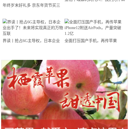
年终岁末好礼多 京东年货节买三
要支持华为？
星Galaxy Tab A（2019 10.1英寸）
界读丨抢占6G主导权，日本企业
全面打压国产手机，再传苹果
出手了！未来将实现真正的万物互
iPhone12附送AirPods，产量突破
联
1.2亿