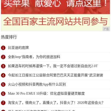
广告
热度排行
1
比亚迪的底牌
2
全新Jeep⁺指南者，为你的旅途加料
3
如果选车的时候再谨慎一下，我一定不会错过新自由光2.0T
4
今起长江日报长江公益联合阿里巴巴天天正能量开展“武汉谢谢
你”活动，奖励抗“疫”一线的普通人
5
火山小视频和抖音两款App有什么区别
6
Mate 30 Pro EMUI 10升级：优化虚拟音量键灵敏度
7
淘宝火了，微商火了，直播火了，抖音火了！2020年这些会火？