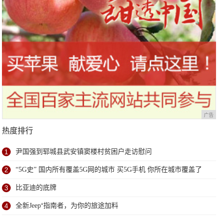
广告
热度排行
1
尹国强到郓城县武安镇窦楼村贫困户走访慰问
2
“5G史” 国内所有覆盖5G网的城市 买5G手机 你所在城市覆盖了
没
3
比亚迪的底牌
4
全新Jeep⁺指南者，为你的旅途加料