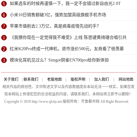
5
如果选车的时候再谨慎一下，我一定不会错过新自由光2.0T
6
小米10日销售额破3亿，强势加盟高级旗舰手机市场
7
苹果市值削去2.3万亿，真是病毒疫情先动的手？
1
《我猜你现在一定觉得我不难受》上线 陈思键黄绮珊合唱引共
情
2
红米K20Pro终成一代神机，退市涨价500元，友商看了很羡慕
3
模块化耳机见过么？Simgot铜雀EN700pro给你新体验
关于我们
|
联系我们
|
老版地图
|
版权声明
|
加入我们
|
网站地图
相关作品的原创性、文中陈述文字以及内容数据庞杂本站无法一一核实，如果您发
现本网站上有侵犯您的合法权益的内容，请联系我们，本网站将立即予以删除！
Copyright © 2019 http://www.qlcity.net 版权所有：齐鲁都市网 All Right Reserved.