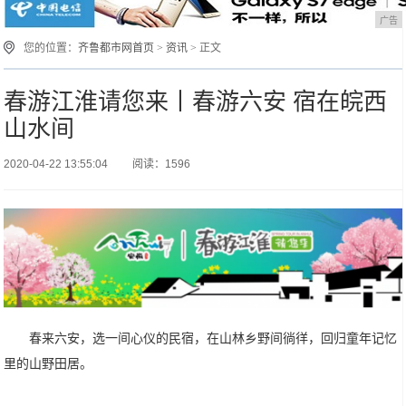
广告
您的位置：
齐鲁都市网首页
>
资讯
> 正文
春游江淮请您来丨春游六安 宿在皖西
山水间
2020-04-22 13:55:04
阅读：1596
春来六安，选一间心仪的民宿，在山林乡野间徜徉，回归童年记忆
里的山野田居。