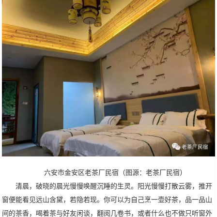
六安市金安区老茶厂民宿（图源：老茶厂民宿）
清晨，破晓的晨光慢慢唤醒沉睡的生灵。阳光慢慢打散云雾，推开
窗便能看见远山含黛，若隐若现。你可以为自己烹一壶好茶，品一品山
间的茶香，喝着茶与好友闲谈，翻阅几卷书，或者什么也不做只听窗外