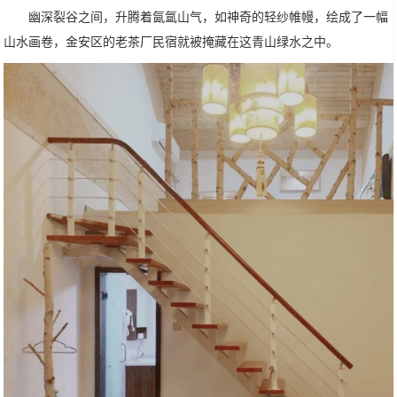
幽深裂谷之间，升腾着氤氲山气，如神奇的轻纱帷幔，绘成了一幅
山水画卷，金安区的老茶厂民宿就被掩藏在这青山绿水之中。