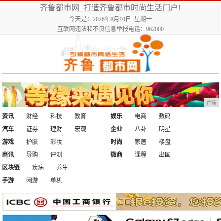
齐鲁都市网_打造齐鲁都市时尚生活门户!
今天是：2026年8月10日 星期一
互联网违法和不良信息举报电话：962000
广告
资讯
财经
科技
教育
娱乐
电商
数码
汽车
证券
理财
宏观
企业
八卦
明星
游戏
护肤
彩妆
时尚
家居
楼盘
商讯
导购
评测
微商
课程
出国
区块链
疾病
养生
手游
网游
单机