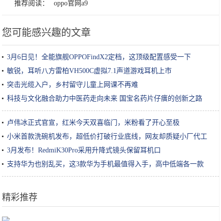
推荐阅读：
oppo官网a9
您可能感兴趣的文章
3月6日见！全能旗舰OPPOFindX2定档，这顶级配置感受一下
敏锐，耳听八方雷柏VH500C虚拟7.1声道游戏耳机上市
突击光缆入户，乡村留守儿童上网课不再难
科技与文化融合助力中医药走向未来 国宝名药片仔癀的创新之路
卢伟冰正式官宣，红米今天双喜临门，米粉看了开心至极
小米首款洗碗机发布，超低价打破行业底线，网友却质疑小厂代工
3月发布！RedmiK30Pro采用升降式镜头保留耳机口
支持华为也别乱买，这3款华为手机最值得入手，高中低端各一款
精彩推荐
游我推荐：《无双大蛇3终极版》是如何将割草的爽快做到极致的？