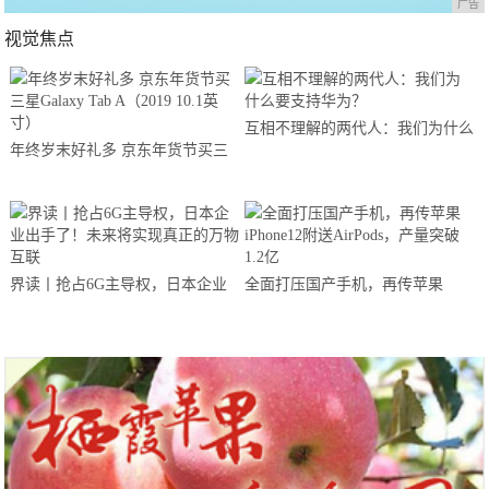
广告
视觉焦点
互相不理解的两代人：我们为什么
年终岁末好礼多 京东年货节买三
要支持华为？
星Galaxy Tab A（2019 10.1英寸）
界读丨抢占6G主导权，日本企业
全面打压国产手机，再传苹果
出手了！未来将实现真正的万物互
iPhone12附送AirPods，产量突破
联
1.2亿