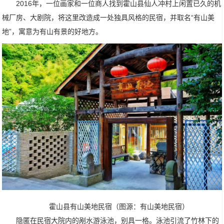
2016年，一位画家和一位商人找到霍山县仙人冲村上闲置已久的机
械厂房、大剧院，将这里改造成一处独具风格的民宿，并取名“有山美
地”，寓意为有山有景的好地方。
霍山县有山美地民宿（图源：有山美地民宿）
隐匿在民宿大院内的剐水游泳池，别具一格。泳池引流了竹林下的