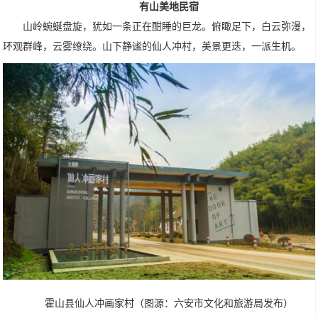
有山美地民宿
山岭蜿蜒盘旋，犹如一条正在酣睡的巨龙。俯瞰足下，白云弥漫，
环观群峰，云雾缭绕。山下静谧的仙人冲村，美景更迭，一派生机。
霍山县仙人冲画家村（图源：六安市文化和旅游局发布）