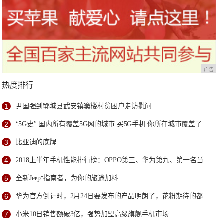
广告
热度排行
1
尹国强到郓城县武安镇窦楼村贫困户走访慰问
2
“5G史” 国内所有覆盖5G网的城市 买5G手机 你所在城市覆盖了
没
3
比亚迪的底牌
4
2018上半年手机性能排行榜：OPPO第三、华为第九、第一名当
之无愧
5
全新Jeep⁺指南者，为你的旅途加料
6
华为官方倒计时，2月24日要发布的产品明朗了，花粉期待的都
来了
7
小米10日销售额破3亿，强势加盟高级旗舰手机市场