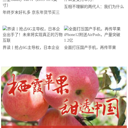
互相不理解的两代人：我们为什么
年终岁末好礼多 京东年货节买三
要支持华为？
星Galaxy Tab A（2019 10.1英寸）
界读丨抢占6G主导权，日本企业
全面打压国产手机，再传苹果
出手了！未来将实现真正的万物互
iPhone12附送AirPods，产量突破
联
1.2亿