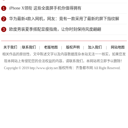
1
iPhone X领衔 这些全面屏手机你值得拥有
2
华为最新4款入网机，网友：竟有一款采用了最新的屏下指纹解
锁
3
欧度男装夏季搭配显瘦指南，让你时刻保持风度翩翩
关于我们
|
联系我们
|
老版地图
|
版权声明
|
加入我们
|
网站地图
相关作品的原创性、文中陈述文字以及内容数据庞杂本站无法一一核实，如果您发
现本网站上有侵犯您的合法权益的内容，请联系我们，本网站将立即予以删除！
Copyright © 2019 http://www.qlcity.net 版权所有：齐鲁都市网 All Right Reserved.