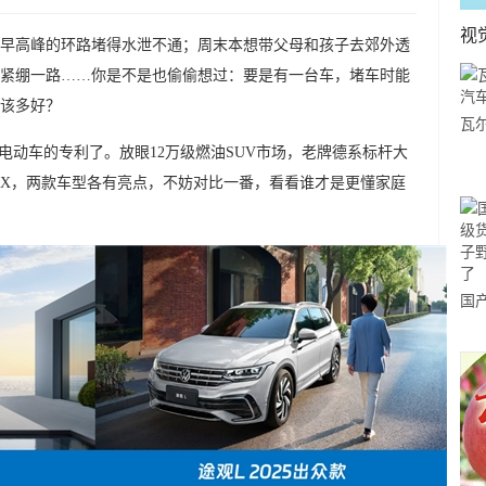
视
早高峰的环路堵得水泄不通；周末本想带父母和孩子去郊外透
紧绷一路……你是不是也偷偷想过：要是有一台车，堵车时能
该多好？
瓦
电动车的专利了。放眼12万级燃油SUV市场，老牌德系标杆大
车
虎9X，两款车型各有亮点，不妨对比一番，看看谁才是更懂家庭
国
货？
野