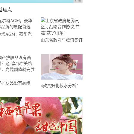
广告
觉焦点
尔塔AGM，豪华汽
山东省政府与腾讯签订
品牌的原配首选
战略合作协议,共建“数
字山东”
产护肤品没有高级
4款贵妇化妆水分析：
这3套“货”美路子
2000+的莱珀妮最坑，
，光凭颜值就完胜了
雅诗兰黛白金性价比高