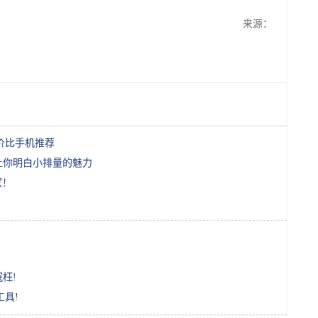
来源：
价比手机推荐
者让你明白小排量的魅力
家！
枉!
具!