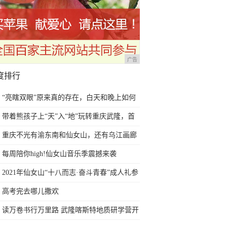
广告
度排行
“亮瞎双眼”原来真的存在，白天和晚上如何
正确护眼？
带着熊孩子上“天”入“地”玩转重庆武隆，首
列熊猫专列即将启程
重庆不光有渝东南和仙女山，还有乌江画廊
以及天生三桥
每周陪你high!仙女山音乐季震撼来袭
2021年仙女山“十八而志·奋斗青春”成人礼参
礼人员火热招募中
高考完去哪儿撒欢
读万卷书行万里路 武隆喀斯特地质研学营开