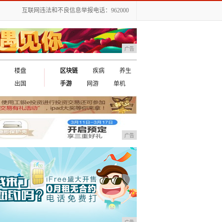
互联网违法和不良信息举报电话：962000
广告
楼盘
区块链
疾病
养生
出国
手游
网游
单机
广告