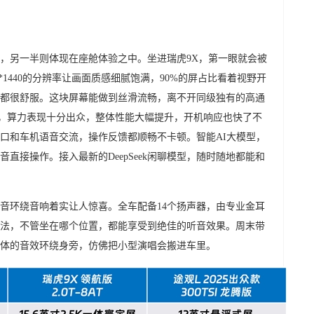
，另一半则体现在座舱体验之中。坐进瑞虎9X，第一眼就会被
60*1440的分辨率让画面质感细腻饱满，90%的屏占比看着视野开
都很舒服。这块屏幕能做到丝滑流畅，离不开同级独有的高通
CPU，算力表现十分出众，整体性能大幅提升，开机响应也快了不
口和车机语音交流，操作反馈都顺畅不卡顿。智能AI大模型，
直接操作。接入最新的DeepSeek闲聊模型，随时随地都能和
音环绕音响着实让人惊喜。全车配备14个扬声器，由专业金耳
法，不管坐在哪个位置，都能享受到绝佳的听音效果。周末带
体的音效环绕身旁，仿佛把小型演唱会搬进车里。