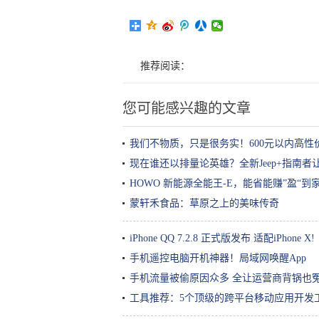
推荐阅读：
您可能感兴趣的文章
我们不物质，只是很务实！600元以内高性
现在谁还以排量论英雄？全新Jeep+指南
HOWO 新能源全能王-E，能省能赚”盈“到
蒙轩禾食品：草原之上的美味传奇
iPhone QQ 7.2.8 正式版发布 适配iPhone X!
手机遥控电脑开机神器！局域网唤醒App
手机流量被偷原因众多 全让运营商背锅也冤
工具推荐：5个顶级的跨平台移动应用开发工