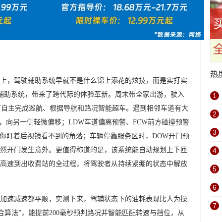
热
上，驾驶辅助系统早就不是什么锦上添花的炫技，而是实打实
驾驶辅助系统，带来了跨代际的体验革新。周末带全家出游，驶入
1
可自主完成巡航、根据导航和路况智能超车。遇到相邻车道有大
2
，向另一侧轻微偏移；LDW车道偏离预警、FCW前方碰撞预警
3
帮你盯着后视镜看不到的角落；车辆停靠服务区时，DOW开门预
然开门发生意外。更值得称道的是，该系统能自动规划上下匝
4
高速到出收费站的全过程，将驾驶者从持续紧绷的状态中解放
5
6
加速减速都平顺，实测下来，驾辅状态下的油耗表现比人为操
7
合算法”，能提前200毫秒预判路况并智能匹配转速与挡位，从