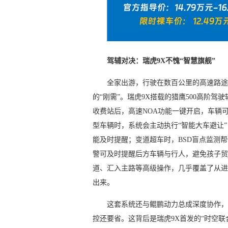
驾辅
对决：
瑞虎9
X
不愧“智慧旗舰”
全家出游，行驶在数百公里的高速路途
的“刚需”。瑞虎9X搭载的猎鹰500高阶
收费站后，高速NOA功能一键开启，车辆
型车辆时，系统会主动执行“智能大车避让”
能及时提醒；变道超车时，BSD盲点监测
警可及时提醒后方车辆与行人，避免孩子贸
道、汇入主路等高级操作，几乎覆盖了从进
出来。
这套系统还与鲲鹏动力总成深度协作，
控还要省。这背后是瑞虎9X首发的“时空联