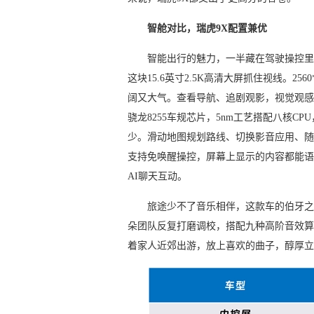
智
舱对比，瑞虎9X配置兼优
智能出行的魅力，一半藏在驾驶操控里
这块15.6英寸2.5K高清大屏抓住视线。25
阔又大气。查看导航、追剧观影，视觉观感
骁龙8255车规芯片，5nm工艺搭配八核
少。滑动地图规划路线、切换影音应用、随
支持免唤醒操控，屏幕上显示的内容都能语音
AI聊天互动。
旅途少不了音乐相伴，这款车的伯牙之
朵团队反复打磨调校，搭配九种高阶音效算
着家人近郊出游，放上喜欢的曲子，醇厚立