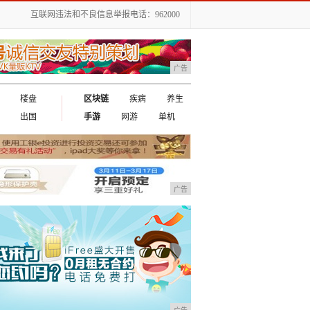
互联网违法和不良信息举报电话：962000
广告
楼盘
区块链
疾病
养生
出国
手游
网游
单机
广告