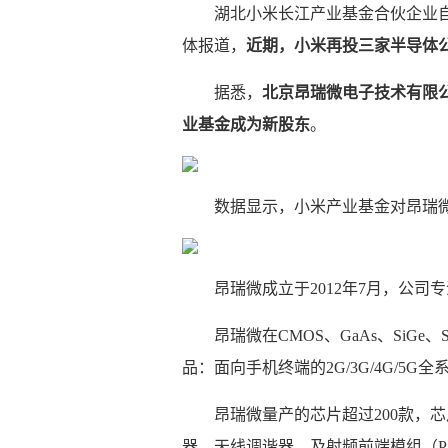
湖北小米长江产业基金合伙企业自
体报道，
近期，小米再投三家半导体
据悉，
北京昂瑞微电子技术有限
业基金成为新股东
。
数据显示，小米产业基金对昂瑞
昂瑞微成立于2012年7月，公司
昂瑞微在CMOS、GaAs、SiG
品：面向手机终端的2G/3G/4G/
昂瑞微量产的芯片超过200款，
器、天线调谐器，及射频前端模组（PAM、