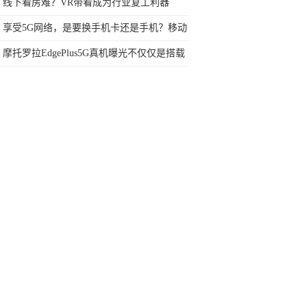
过新自由光2.0T
线下看房难？VR带看成为行业复工利器
享受5G网络，是要换手机卡还是手机？移动
公司给出答案
摩托罗拉EdgePlus5G真机曝光不仅仅是搭载
骁龙865