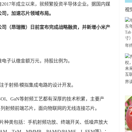
2017年成立以来，就频繁投资半导体企业。据国内媒
视
公司，加速芯片领域布局。
公司（昂瑞微）日前宣布完成战略融资，并新增小米产
年
年货
微电子认缴金额万元，持股比例为。
Tab
寸
界
专注于射频/模拟集成电路的设计开发。
权
未
e、SOI、GaN等射频工艺都有深厚的技术积累，主要产
互
5G全系列射频前端芯片，面向物联网的无线连接芯片。
芯片种类包括：手机射频功放、终端开关、低噪声放大
TxM、MMMB、PAMiD/PAMiF、L-FEM等）；