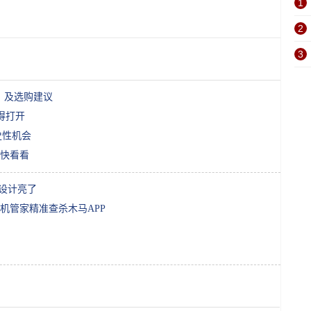
1
2
3
区别，及选购建议
得打开
史性机会
快看看
屏设计亮了
机管家精准查杀木马APP