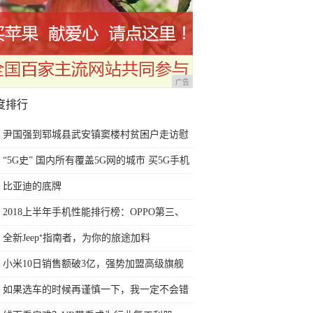
广告
度排行
尹国强到郓城县武安镇窦楼村贫困户走访慰
问
“5G史” 国内所有覆盖5G网的城市 买5G手机
你所在城市覆盖了没
比亚迪的底牌
2018上半年手机性能排行榜：OPPO第三、
华为第九、第一名当之无愧
全新Jeep⁺指南者，为你的旅途加料
小米10日销售额破3亿，强势加盟高级旗舰
手机市场
如果选车的时候再谨慎一下，我一定不会错