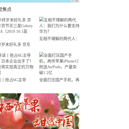
广告
觉焦点
互相不理解的两代人：
终岁末好礼多 京东
我们为什么要支持华
节买三星Galaxy
为？
 A（2019 10.1英
）
读丨抢占6G主导
全面打压国产手机，再
，日本企业出手了！
传苹果iPhone12附送
来将实现真正的万物
AirPods，产量突破1.2
联
亿