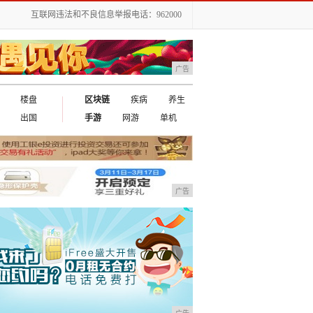
互联网违法和不良信息举报电话：962000
广告
楼盘
区块链
疾病
养生
出国
手游
网游
单机
广告