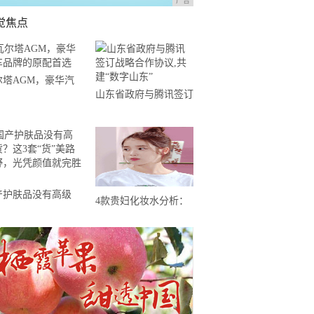
广告
觉焦点
尔塔AGM，豪华汽
山东省政府与腾讯签订
品牌的原配首选
战略合作协议,共建“数
字山东”
产护肤品没有高级
4款贵妇化妆水分析：
这3套“货”美路子
2000+的莱珀妮最坑，
，光凭颜值就完胜了
雅诗兰黛白金性价比高