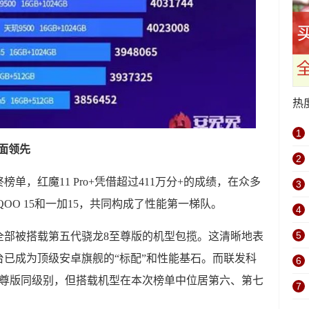
热
1
全面领先
2
终榜单，红魔11 Pro+凭借超过411万分+的成绩，在众多
3
OO 15和一加15，共同构成了性能第一梯队。
4
5
全部被搭载第五代骁龙8至尊版的机型包揽。这清晰地表
已成为顶级安卓旗舰的“标配”和性能基石。而联发科
6
8至尊版同级别，但搭载机型在本次榜单中位居第六、第七
7