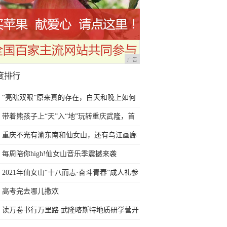
广告
度排行
“亮瞎双眼”原来真的存在，白天和晚上如何
正确护眼？
带着熊孩子上“天”入“地”玩转重庆武隆，首
列熊猫专列即将启程
重庆不光有渝东南和仙女山，还有乌江画廊
以及天生三桥
每周陪你high!仙女山音乐季震撼来袭
2021年仙女山“十八而志·奋斗青春”成人礼参
礼人员火热招募中
高考完去哪儿撒欢
读万卷书行万里路 武隆喀斯特地质研学营开