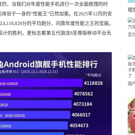
况激烈，当我们对年度性能手机进行一次全面梳理的时
视
验于一身的“性能王”已然加冕。在2025年12月的安
以4,118,828分的平均跑分，问鼎年度性能之王的宝座。
自身设计的胜利，更标志着第五代骁龙8至尊版移动平台无
瓦
车
国
货？
野