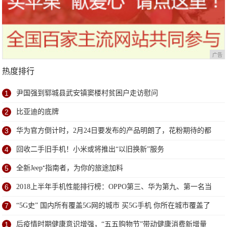
广告
热度排行
1
尹国强到郓城县武安镇窦楼村贫困户走访慰问
2
比亚迪的底牌
3
华为官方倒计时，2月24日要发布的产品明朗了，花粉期待的都
来了
4
回收二手旧手机！小米或将推出“以旧换新”服务
5
全新Jeep⁺指南者，为你的旅途加料
6
2018上半年手机性能排行榜：OPPO第三、华为第九、第一名当
之无愧
7
“5G史” 国内所有覆盖5G网的城市 买5G手机 你所在城市覆盖了
没
1
后疫情时期健康意识增强，“五五购物节”带动健康消费新增量