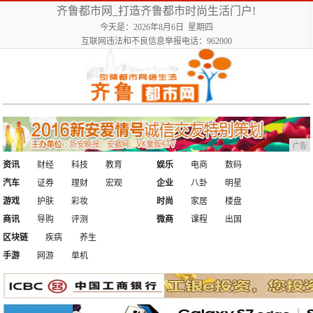
齐鲁都市网_打造齐鲁都市时尚生活门户!
今天是：2026年8月6日 星期四
互联网违法和不良信息举报电话：962000
广告
资讯
财经
科技
教育
娱乐
电商
数码
汽车
证券
理财
宏观
企业
八卦
明星
游戏
护肤
彩妆
时尚
家居
楼盘
商讯
导购
评测
微商
课程
出国
区块链
疾病
养生
手游
网游
单机