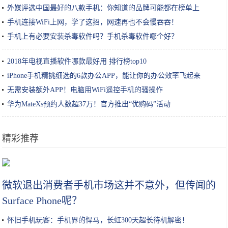
外媒评选中国最好的八款手机：你知道的品牌可能都在榜单上
手机连接WiFi上网，学了这招，网速再也不会慢吞吞！
手机上有必要安装杀毒软件吗？手机杀毒软件哪个好？
2018年电视直播软件哪款最好用 排行榜top10
iPhone手机精挑细选的6款办公APP，能让你的办公效率飞起来
无需安装额外APP！电脑用WiFi遥控手机的骚操作
华为MateXs预约人数超37万！官方推出“优购码”活动
精彩推荐
去越南吃“烤乳猪”，1200元一只，没忍住买了一份，切开后？
微软退出消费者手机市场这并不意外，但传闻的
Surface Phone呢？
怀旧手机玩客：手机界的悍马，长虹300天超长待机解密！