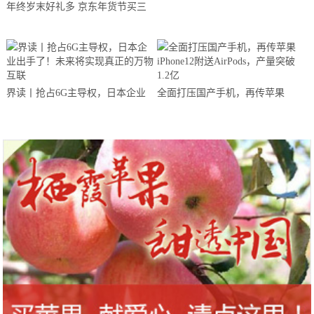
年终岁末好礼多 京东年货节买三
要支持华为？
星Galaxy Tab A（2019 10.1英寸）
界读丨抢占6G主导权，日本企业
全面打压国产手机，再传苹果
出手了！未来将实现真正的万物互
iPhone12附送AirPods，产量突破
联
1.2亿