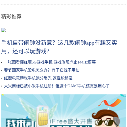
精彩推荐
上了妆像素颜一样！精选6款人气「气垫」给你清透、无瑕疵的妆感
手机自带闹钟没新意？这几款闹钟app有趣又实
用，还可以玩游戏？
一张图看懂红魔5G游戏手机 游戏旗舰岂止144Hz屏幕
春节回家手机没电怎么办？有了它就不用怕
红魔电竞游戏手机跑分曝光 这性能够强
大米商标已被小米手机注册！但这个DAMI手机还真是用心了