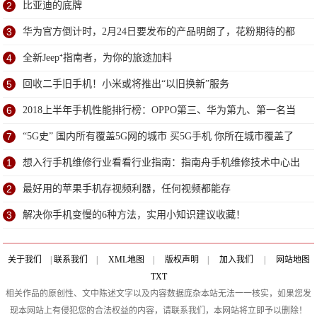
2
比亚迪的底牌
3
华为官方倒计时，2月24日要发布的产品明朗了，花粉期待的都
来了
4
全新Jeep⁺指南者，为你的旅途加料
5
回收二手旧手机！小米或将推出“以旧换新”服务
6
2018上半年手机性能排行榜：OPPO第三、华为第九、第一名当
之无愧
7
“5G史” 国内所有覆盖5G网的城市 买5G手机 你所在城市覆盖了
没
1
想入行手机维修行业看看行业指南：指南舟手机维修技术中心出
品
2
最好用的苹果手机存视频利器，任何视频都能存
3
解决你手机变慢的6种方法，实用小知识建议收藏！
关于我们
|
联系我们
|
XML地图
|
版权声明
|
加入我们
|
网站地图
TXT
相关作品的原创性、文中陈述文字以及内容数据庞杂本站无法一一核实，如果您发
现本网站上有侵犯您的合法权益的内容，请联系我们，本网站将立即予以删除！