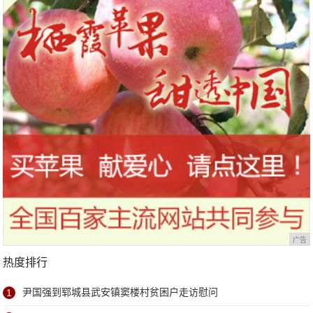
广告
热度排行
1
尹国强到郓城县武安镇窦楼村贫困户走访慰问