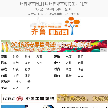
齐鲁都市网_打造齐鲁都市时尚生活门户!
今天是：2026年8月9日 星期日
互联网违法和不良信息举报电话：962000
广告
资讯
财经
科技
教育
娱乐
电商
数码
汽车
证券
理财
宏观
企业
八卦
明星
游戏
护肤
彩妆
时尚
家居
楼盘
商讯
导购
评测
微商
课程
出国
区块链
疾病
养生
手游
网游
单机