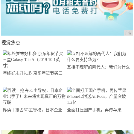
广告
视觉焦点
互相不理解的两代人：我们为什么
年终岁末好礼多 京东年货节买三
要支持华为？
星Galaxy Tab A（2019 10.1英寸）
界读丨抢占6G主导权，日本企业
全面打压国产手机，再传苹果
出手了！未来将实现真正的万物互
iPhone12附送AirPods，产量突破
联
1.2亿