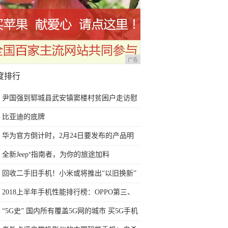
广告
度排行
尹国强到郓城县武安镇窦楼村贫困户走访慰
问
比亚迪的底牌
华为官方倒计时，2月24日要发布的产品明
朗了，花粉期待的都来了
全新Jeep⁺指南者，为你的旅途加料
回收二手旧手机！小米或将推出“以旧换新”
服务
2018上半年手机性能排行榜：OPPO第三、
华为第九、第一名当之无愧
“5G史” 国内所有覆盖5G网的城市 买5G手机