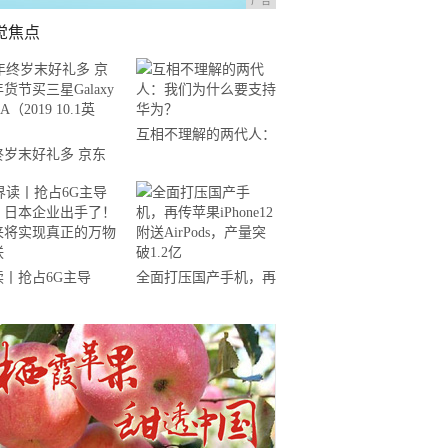
广告
觉焦点
互相不理解的两代人：
终岁末好礼多 京东
我们为什么要支持华
节买三星Galaxy
为？
 A（2019 10.1英
）
读丨抢占6G主导
全面打压国产手机，再
，日本企业出手了！
传苹果iPhone12附送
来将实现真正的万物
AirPods，产量突破1.2
联
亿