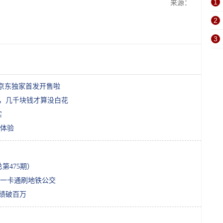
1
来源：
2
3
2京东独家首发开售啦
题，几千块钱才算没白花
实
体验
第475期）
一卡通刷地铁公交
绩破百万