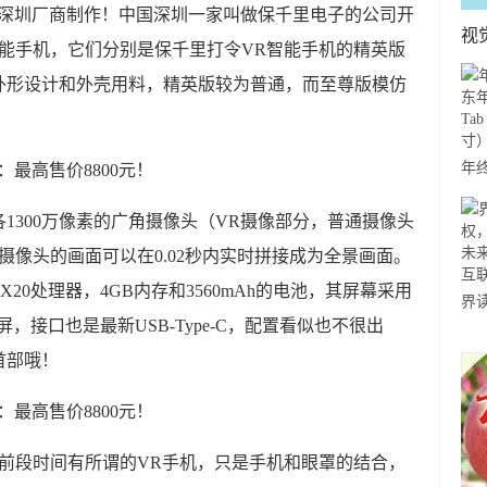
的深圳厂商制作！中国深圳一家叫做保千里电子的公司开
视
智能手机，它们分别是保千里打令VR智能手机的精英版
外形设计和外壳用料，精英版较为普通，而至尊版模仿
年
年货
1300万像素的广角摄像头（VR摄像部分，普通摄像头
Tab
个摄像头的画面可以在0.02秒内实时拼接成为全景画面。
寸
o X20处理器，4GB内存和3560mAh的电池，其屏幕采用
界
D显示屏，接口也是最新USB-Type-C，配置看似也不很出
权
首部哦！
未
互
“前段时间有所谓的VR手机，只是手机和眼罩的结合，