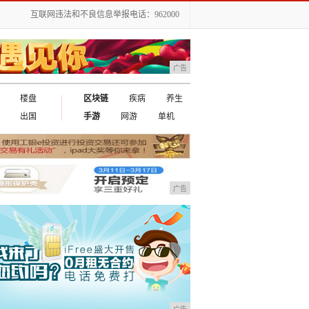
互联网违法和不良信息举报电话：962000
广告
楼盘
区块链
疾病
养生
出国
手游
网游
单机
广告