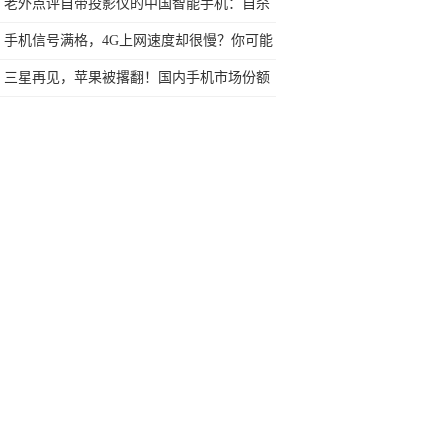
你所在城市覆盖了没
老外点评自带投影仪的中国智能手机：自杀
新方式
手机信号满格，4G上网速度却很慢？你可能
需要这样做了
三星再见，苹果被撂翻！国内手机市场份额
排名，谁是出货王？