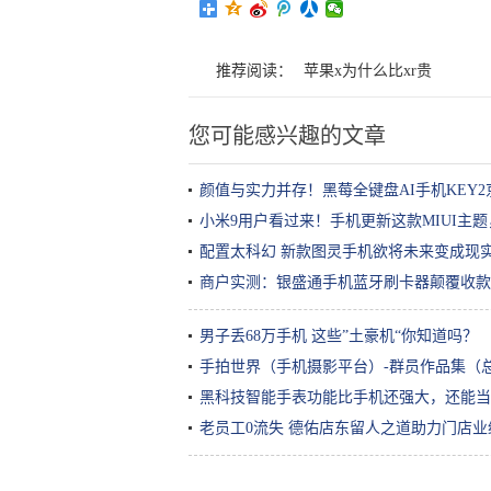
推荐阅读：
苹果x为什么比xr贵
您可能感兴趣的文章
颜值与实力并存！黑莓全键盘AI手机KEY
小米9用户看过来！手机更新这款MIUI主
配置太科幻 新款图灵手机欲将未来变成现
商户实测：银盛通手机蓝牙刷卡器颠覆收款
男子丢68万手机 这些”土豪机“你知道吗？
手拍世界（手机摄影平台）-群员作品集（总
黑科技智能手表功能比手机还强大，还能当
老员工0流失 德佑店东留人之道助力门店业