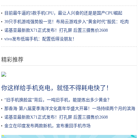
目前最牛逼的5款手机CPU，最让人兴奋的还是是国产CPU崛起
39只手机游戏强势股一览！布局云游戏步入“黄金时代”股民：吃肉
诺基亚最新款X71正式发布！打孔屏 后置三摄售价2608
vivo发布低端手机：配置低得没朋友！
精彩推荐
《我的世界》探矿时能遇见什么罕见的东西 钻石才排第五名
你这样给手机充电，就怪不得耗电快了！
“旧手机换脸盆”背后，一吨旧手机，能提炼出多少黄金？
那香海·第八届夏季海洋文化嘉年华盛大开幕！一场持续两个月的滨海
狂欢邀您体验
诺基亚最新款X71正式发布！打孔屏 后置三摄售价2608
金立在印度发布两款新机，宣布重回手机市场