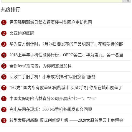
广告
热度排行
1
尹国强到郓城县武安镇窦楼村贫困户走访慰问
2
比亚迪的底牌
3
华为官方倒计时，2月24日要发布的产品明朗了，花粉期待的都
来了
4
2018上半年手机性能排行榜：OPPO第三、华为第九、第一名当
之无愧
5
全新Jeep⁺指南者，为你的旅途加料
6
回收二手旧手机！小米或将推出“以旧换新”服务
7
“5G史” 国内所有覆盖5G网的城市 买5G手机 你所在城市覆盖了
没
1
中国太保寿险吉林省分公司开展庆“七一”、“7·8”
2
充电头网在现场：360 N6手机冬季发布会回顾
3
转型发展趟新路 模式创新促升级 ——2020太原首届云上房博会
成绩喜人