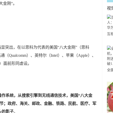
大金刚“。
视
互
我
略显突出，在以思科为代表的美国“八大金刚”（思科
为
高通（Qualcomm）、英特尔（Intel）、苹果（Apple）、
ft））面前形同虚设。
全
传苹
Ai
亿
操作系统，从搜索引擎到无线通信技术，美国“八大金
环节；政府、海关、邮政、金融、铁路、民航、医疗、军
头的影子
。