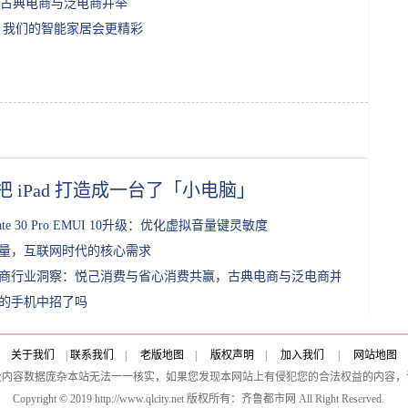
古典电商与泛电商并举
，我们的智能家居会更精彩
把 iPad 打造成一台了「小电脑」
ate 30 Pro EMUI 10升级：优化虚拟音量键灵敏度
量，互联网时代的核心需求
商行业洞察：悦己消费与省心消费共赢，古典电商与泛电商并举
的手机中招了吗
关于我们
|
联系我们
|
老版地图
|
版权声明
|
加入我们
|
网站地图
及内容数据庞杂本站无法一一核实，如果您发现本网站上有侵犯您的合法权益的内容，
Copyright © 2019 http://www.qlcity.net 版权所有：齐鲁都市网 All Right Reserved.