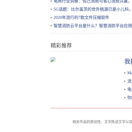
电商行业洞察：悦己消费与省心消费共赢，
5G话题：比尔盖茨的世外桃源已是小儿科
2020年流行的7款文件压缩软件
智慧消防云平台是什么？智慧消防平台应用
精彩推荐
我
赖人必备！小米有品众筹电动磨甲
器，修整+研磨+抛光一条龙服务
M
流
电
你
相关作品的原创性、文中陈述文字以