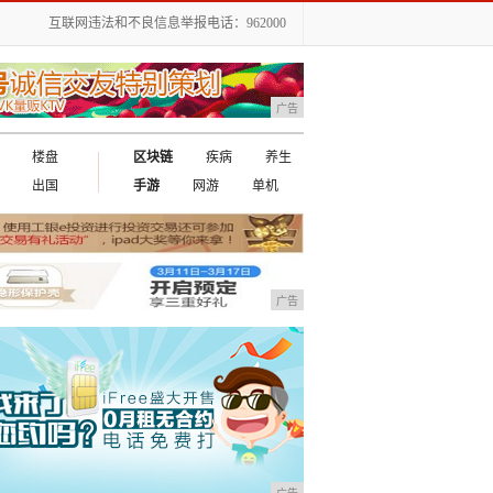
互联网违法和不良信息举报电话：962000
广告
楼盘
区块链
疾病
养生
出国
手游
网游
单机
广告