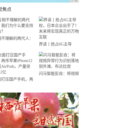
广告
觉焦点
相不理解的两代人：
界读丨抢占6G主导
们为什么要支持华
权，日本企业出手了！
？
未来将实现真正的万物
互联
闪马智能彭垚：将视频
面打压国产手机，再
异常行为识别落地到外
果iPhone12附送
滩、布达拉宫
rPods，产量突破1.2