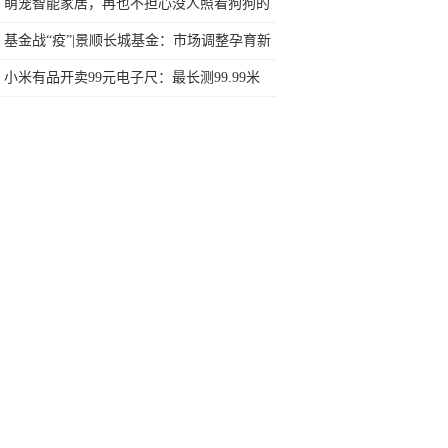
了！2020年这些会火？
萌宠智能家居，再也不担心没人照看狗狗的
烦恼了
基金战“疫”|景顺长城基金：市场调整孕育新
的投资机会
小米有品开卖99元电子尺：最长测99.99米
毫米级精度