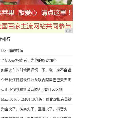
广告
度排行
比亚迪的底牌
全新Jeep⁺指南者，为你的旅途加料
如果选车的时候再谨慎一下，我一定不会错
过新自由光2.0T
今起长江日报长江公益联合阿里巴巴天天正
能量开展“武汉谢谢你”活动，奖励抗“疫”一
火山小视频和抖音两款App有什么区别
线的普通人
Mate 30 Pro EMUI 10升级：优化虚拟音量键
灵敏度
淘宝火了，微商火了，直播火了，抖音火