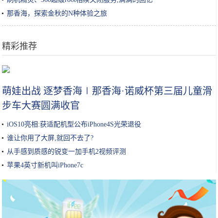
那香海，探索金秋的N种体验之旅
精彩推荐
15款纯天然自制面膜教程来了
萌娃出战 逐梦香海∣那香海·诺威杯第三届儿童滑
步车大赛圆满收官
iOS10亮相:获适配机型公布iPhone4S光荣退役
谁让你用了大屏,就回不去了?
从手感到质感的锐变一加手机2视频评测
苹果4英寸新机叫iPhone7c