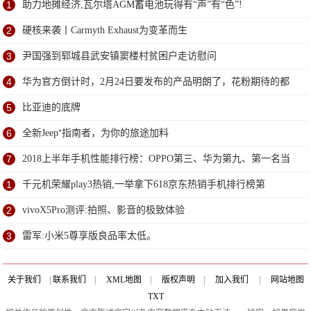
1
助力地摊经济,瓦尔塔AGM蓄电池玩得有“声”有“色”!
2
硬核来袭丨Carmyth Exhaust为变革而生
3
尹国强到郓城县武安镇窦楼村贫困户走访慰问
4
华为官方倒计时，2月24日要发布的产品明朗了，花粉期待的都
来了
5
比亚迪的底牌
6
全新Jeep⁺指南者，为你的旅途加料
7
2018上半年手机性能排行榜：OPPO第三、华为第九、第一名当
之无愧
1
千元机荣耀play3热销,一举拿下618京东热销手机排行榜第
2
vivoX5Pro测评:拍照、影音的极致体验
3
雷军:小米5尊享版良品率太低。
关于我们
|
联系我们
|
XML地图
|
版权声明
|
加入我们
|
网站地图
TXT