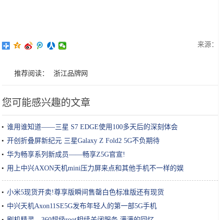
来源：
推荐阅读：
浙江品牌网
您可能感兴趣的文章
谁用谁知道——三星 S7 EDGE使用100多天后的深刻体会
开创折叠屏新纪元 三星Galaxy Z Fold2 5G不负期待
华为畅享系列新成员——畅享Z5G官宣!
用上中兴AXON天机mini压力屏来点和其他手机不一样的娱
小米5现货开卖!尊享版瞬间售罄白色标准版还有现货
中兴天机Axon11SE5G发布年轻人的第一部5G手机
刷机精灵、360超级root相续关闭服务,满满的回忆