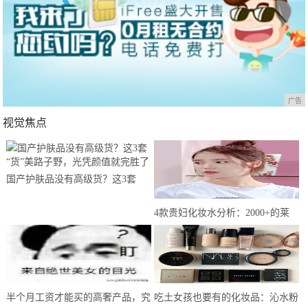
广告
视觉焦点
国产护肤品没有高级货？这3套
“货”美路子野，光凭颜值就完胜了
4款贵妇化妆水分析：2000+的莱
珀妮最坑，雅诗兰黛白金性价比高
半个月工资才能买的高奢产品，究
吃土女孩也要有的化妆品：沁水粉