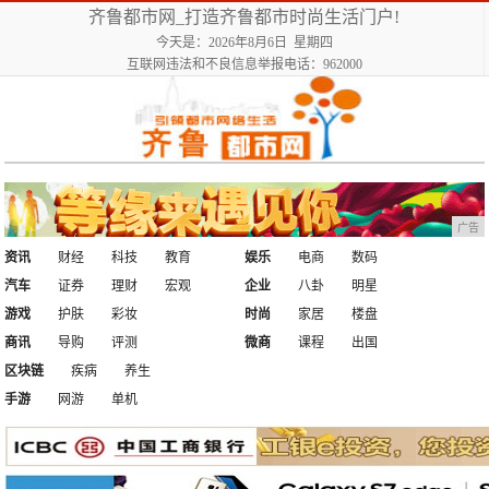
齐鲁都市网_打造齐鲁都市时尚生活门户!
今天是：2026年8月6日 星期四
互联网违法和不良信息举报电话：962000
广告
资讯
财经
科技
教育
娱乐
电商
数码
汽车
证券
理财
宏观
企业
八卦
明星
游戏
护肤
彩妆
时尚
家居
楼盘
商讯
导购
评测
微商
课程
出国
区块链
疾病
养生
手游
网游
单机