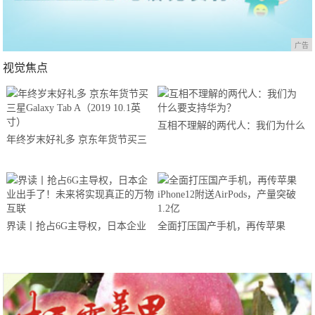
广告
视觉焦点
互相不理解的两代人：我们为什么
年终岁末好礼多 京东年货节买三
要支持华为？
星Galaxy Tab A（2019 10.1英寸）
界读丨抢占6G主导权，日本企业
全面打压国产手机，再传苹果
出手了！未来将实现真正的万物互
iPhone12附送AirPods，产量突破
联
1.2亿