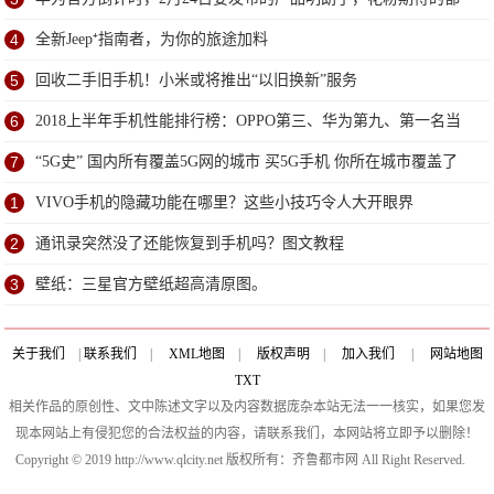
来了
4
全新Jeep⁺指南者，为你的旅途加料
5
回收二手旧手机！小米或将推出“以旧换新”服务
6
2018上半年手机性能排行榜：OPPO第三、华为第九、第一名当
之无愧
7
“5G史” 国内所有覆盖5G网的城市 买5G手机 你所在城市覆盖了
没
1
VIVO手机的隐藏功能在哪里？这些小技巧令人大开眼界
2
通讯录突然没了还能恢复到手机吗？图文教程
3
壁纸：三星官方壁纸超高清原图。
关于我们
|
联系我们
|
XML地图
|
版权声明
|
加入我们
|
网站地图
TXT
相关作品的原创性、文中陈述文字以及内容数据庞杂本站无法一一核实，如果您发
现本网站上有侵犯您的合法权益的内容，请联系我们，本网站将立即予以删除！
Copyright © 2019 http://www.qlcity.net 版权所有：齐鲁都市网 All Right Reserved.