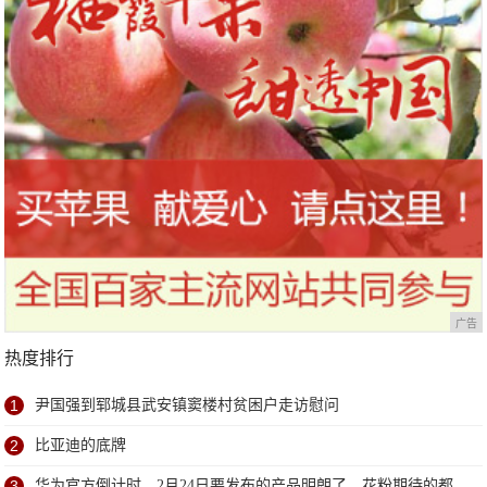
广告
热度排行
1
尹国强到郓城县武安镇窦楼村贫困户走访慰问
2
比亚迪的底牌
3
华为官方倒计时，2月24日要发布的产品明朗了，花粉期待的都