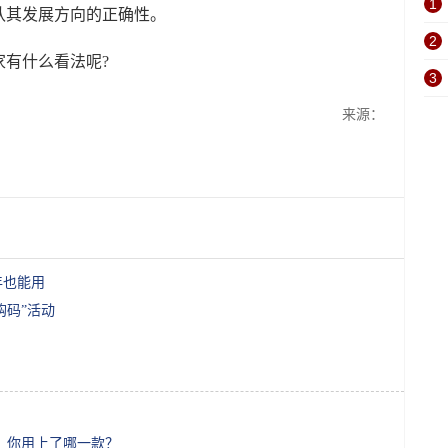
1
认其发展方向的正确性。
2
有什么看法呢?
3
来源：
年也能用
购码”活动
，你用上了哪一款？