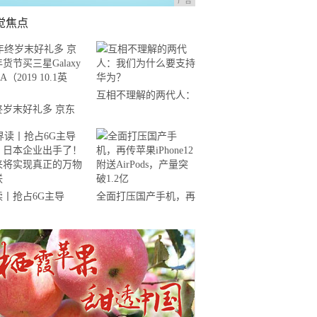
广告
觉焦点
互相不理解的两代人：
终岁末好礼多 京东
我们为什么要支持华
节买三星Galaxy
为？
 A（2019 10.1英
）
读丨抢占6G主导
全面打压国产手机，再
，日本企业出手了！
传苹果iPhone12附送
来将实现真正的万物
AirPods，产量突破1.2
联
亿