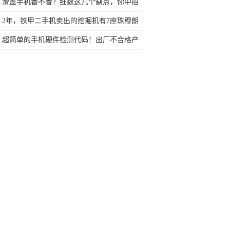
你所在城市覆盖了没
滑盖手机香不香？细数这几个缺点，你中招
了吗？
2年，铁甲二手机卖出的挖掘机有7座珠穆朗
玛峰的高度
超简单的手机硬件检测代码！出厂不合格产
品轻松识别！