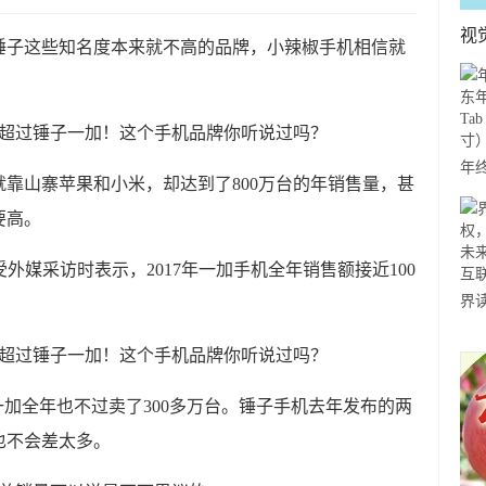
视
锤子这些知名度本来就不高的品牌，小辣椒手机相信就
年
，就靠山寨苹果和小米，却达到了800万台的年销售量，甚
年货
要高。
Tab
寸
外媒采访时表示，2017年一加手机全年销售额接近100
界
权
未
互
算，一加全年也不过卖了300多万台。锤子手机去年发布的两
也不会差太多。