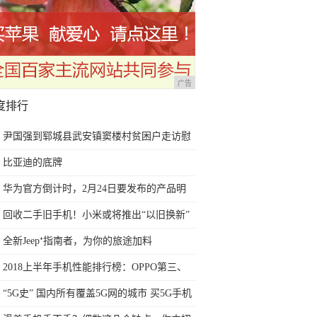
广告
度排行
尹国强到郓城县武安镇窦楼村贫困户走访慰
问
比亚迪的底牌
华为官方倒计时，2月24日要发布的产品明
朗了，花粉期待的都来了
回收二手旧手机！小米或将推出“以旧换新”
服务
全新Jeep⁺指南者，为你的旅途加料
2018上半年手机性能排行榜：OPPO第三、
华为第九、第一名当之无愧
“5G史” 国内所有覆盖5G网的城市 买5G手机