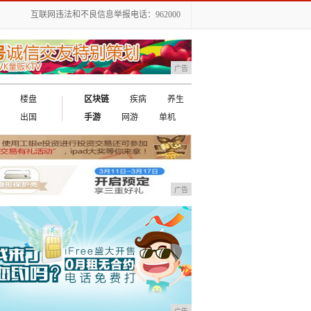
互联网违法和不良信息举报电话：962000
广告
楼盘
区块链
疾病
养生
出国
手游
网游
单机
广告