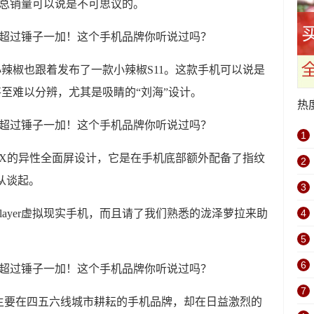
的总销量可以说是不可思议的。
后，小辣椒也跟着发布了一款小辣椒S11。这款手机可以说是
去甚至难以分辨，尤其是吸睛的“刘海”设计。
热
1
one X的异性全面屏设计，它是在手机底部额外配备了指纹
2
无从谈起。
3
layer虚拟现实手机，而且请了我们熟悉的泷泽萝拉来助
4
5
6
7
主要在四五六线城市耕耘的手机品牌，却在日益激烈的