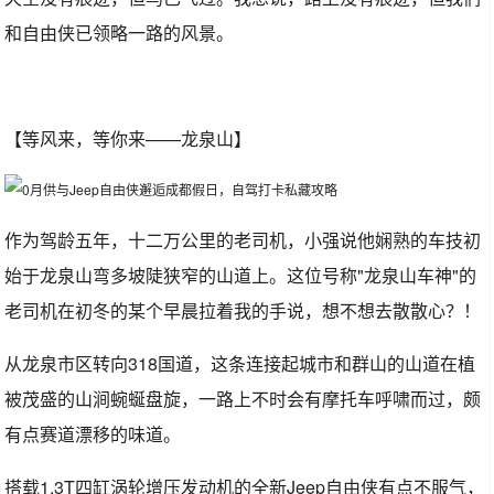
和自由侠已领略一路的风景。
【等风来，等你来——龙泉山】
作为驾龄五年，十二万公里的老司机，小强说他娴熟的车技初
始于龙泉山弯多坡陡狭窄的山道上。这位号称"龙泉山车神"的
老司机在初冬的某个早晨拉着我的手说，想不想去散散心？！
从龙泉市区转向318国道，这条连接起城市和群山的山道在植
被茂盛的山涧蜿蜒盘旋，一路上不时会有摩托车呼啸而过，颇
有点赛道漂移的味道。
搭载1.3T四缸涡轮增压发动机的全新Jeep自由侠有点不服气，