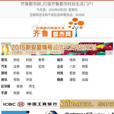
齐鲁都市网_打造齐鲁都市时尚生活门户!
今天是：2026年8月9日 星期日
互联网违法和不良信息举报电话：962000
广告
资讯
财经
科技
教育
娱乐
电商
数码
汽车
证券
理财
宏观
企业
八卦
明星
游戏
护肤
彩妆
时尚
家居
楼盘
商讯
导购
评测
微商
课程
出国
区块链
疾病
养生
手游
网游
单机