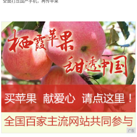
全面打压国产手机，再传苹果
别落地到外滩、布达拉宫
iPhone12附送AirPods，产量突破
1.2亿
广告