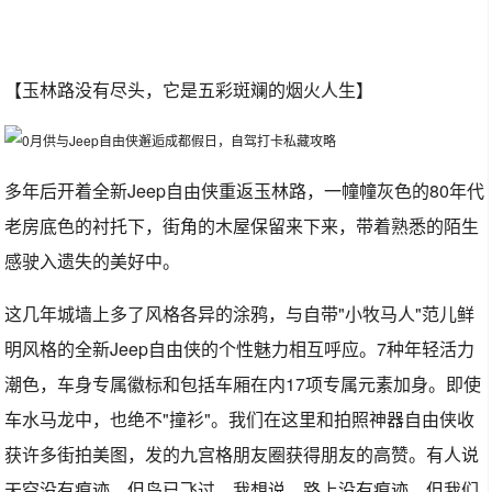
【玉林路没有尽头，它是五彩斑斓的烟火人生】
多年后开着全新Jeep自由侠重返玉林路，一幢幢灰色的80年代
老房底色的衬托下，街角的木屋保留来下来，带着熟悉的陌生
感驶入遗失的美好中。
这几年城墙上多了风格各异的涂鸦，与自带"小牧马人"范儿鲜
明风格的全新Jeep自由侠的个性魅力相互呼应。7种年轻活力
潮色，车身专属徽标和包括车厢在内17项专属元素加身。即使
车水马龙中，也绝不"撞衫"。我们在这里和拍照神器自由侠收
获许多街拍美图，发的九宫格朋友圈获得朋友的高赞。有人说
天空没有痕迹，但鸟已飞过。我想说，路上没有痕迹，但我们