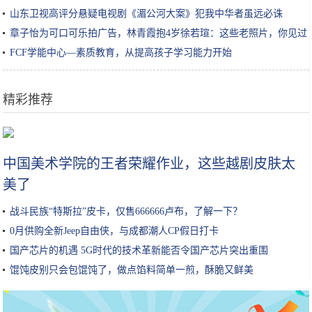
山东卫视高评分悬疑电视剧《湄公河大案》犯我中华者虽远必诛
章子怡为可口可乐拍广告，林青霞抱4岁徐若瑄：这些老照片，你见过
吗？
FCF学能中心—素质教育，从提高孩子学习能力开始
精彩推荐
三菱欧蓝德特别版车型 或于明年正式推出
中国美术学院的王者荣耀作业，这些越剧皮肤太
美了
战斗民族“特斯拉”皮卡，仅售666666卢布，了解一下？
0月供购全新Jeep自由侠，与成都潮人CP假日打卡
国产芯片的机遇 5G时代的技术革新能否令国产芯片突出重围
馄饨皮别只会包馄饨了，做点馅料简单一煎，酥脆又鲜美