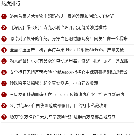
热度排行
1
济南首家艺术宠物主题奶茶店--泰迪珍藏和创始人丁树斐
2
【深度】渠长制：寿光水利治理开启无缝隙渗透模式
3
嗯哼到了换牙的年纪，身穿白色羽绒服现身！网友：像一个糯米
团子
4
全面打压国产手机，再传苹果iPhone12附送AirPods，产量突破
1.2亿
5
赖人必备！小米有品众筹电动磨甲器，修整+研磨+抛光一条龙服
务
6
安全标杆无惧严苛考验 全新Jeep大指挥官中保研碰撞测试成绩公
布
7
珍珠粉用法揭秘！超全真实测评，小白建议收藏
1
三星发布移动固态硬盘T7 Touch 传输速度和安全性达到新高度
2
0月供与Jeep自由侠邂逅成都假日，自驾打卡私藏攻略
3
助力“东方硅谷” 天九共享独角兽加速器南方总部基地成立