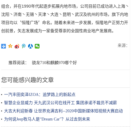
组合，并在1990年代起逐步拓展内地市场，公司目前已成功进入上海丶
沈阳丶济南丶无锡丶天津丶大连丶昆明丶武汉及杭州的市场，旗下内地
项目均以〝恒隆广场〞命名。随着未来进一步发展，恒隆地产正努力开
创前景，矢志发展成为一家备受尊崇的全国性商业地产发展商。
来源：
推荐阅读：
骁龙710和麒麟970哪个好
您可能感兴趣的文章
一汽丰田奕泽IZOA：追梦路上的新起点
智慧企业显威力 天九武汉公司在线开工 集团承诺不裁员不减薪
大吉大利迎新春 让世界充满吉利--2020中国新媒体短视频大赛启动
为何说Jeep牧马人是“Dream Car”？从过去到未来