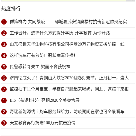
热度排行
1
群策群力 共同战疫 ——郓城县武安镇窦楼村抗击新冠肺炎纪实
2
工作晋升，选择什么方式提升学历 开学教育 为你开路
3
山东盛世天华生物科技有限公司捐赠20万元物资支援防控一线
4
这样洗车可有效防止冠状病毒传播！
5
民警辗转寻失主 契而不舍获祝福
6
济南彻底火了！青铜山大峡谷2020迎春灯笼节，正月初一，盛大
迎客
7
监控拍下11个月宝宝，半夜自己爬起来喝奶，网友：这孩子来报
恩的
1
Elo（益逻科技）亮相2020全美零售展
2
奇瑞新能源线上购车服务超给力，防疫期间在家也可全景看车
3
天立教育再行捐赠100万元抗击疫情