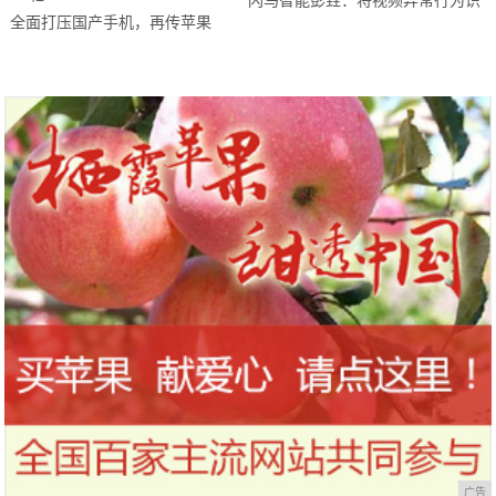
闪马智能彭垚：将视频异常行为识
全面打压国产手机，再传苹果
别落地到外滩、布达拉宫
iPhone12附送AirPods，产量突破
1.2亿
广告