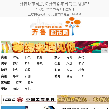
齐鲁都市网_打造齐鲁都市时尚生活门户!
今天是：2026年8月9日 星期日
互联网违法和不良信息举报电话：962000
广告
资讯
财经
科技
教育
娱乐
电商
数码
汽车
证券
理财
宏观
企业
八卦
明星
游戏
护肤
彩妆
时尚
家居
楼盘
商讯
导购
评测
微商
课程
出国
区块链
疾病
养生
手游
网游
单机