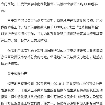
专门医院，由武汉大学中南医院接管，共设32个病区丶约1,600张床
位。
早于新型冠状病毒肺炎疫情初期，恒隆地产已采取多项措施，积极
做好防疫工作。较早前更拨款人民币1,000万元成立〝恒隆抗疫基金〞
以支持应对疫情的工作，并为内地及香港租户提供租金宽减以纾缓其营
运压力，冀与各界人士共渡时艰。
恒隆地产此次捐助予雷神山医院得到武汉市重点建设项目督查协调
办公室及武汉市慈善总会的肯定，恒隆地产全员与武汉心连心，期望疫
情尽快结束。
关于恒隆地产
恒隆地产有限公司（股票代号：00101）是香港和内地的顶级地产
发展商之一，于香港上市并为恒生综合指数丶恒生港股通高股息低波动
指数丶恒生低波幅指数成份股丶恒生可持续发展企业指数系列，及道琼
斯可持续发展亚太指数的成份股之一。恒隆在香港拥有庞大的投资物业